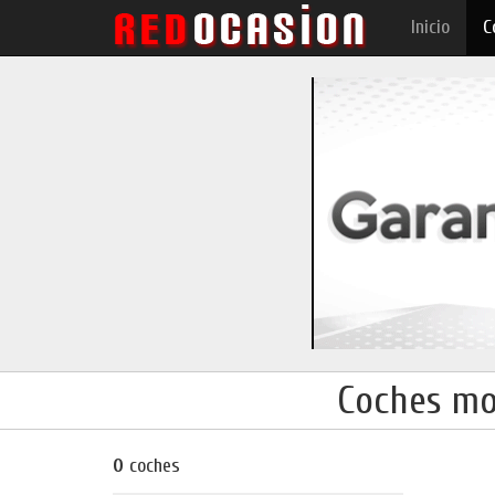
Inicio
C
Coches mo
0
coches