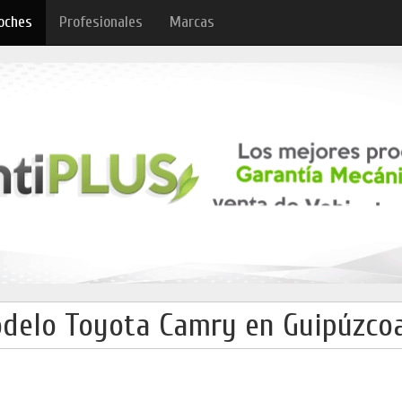
oches
Profesionales
Marcas
delo Toyota Camry en Guipúzcoa