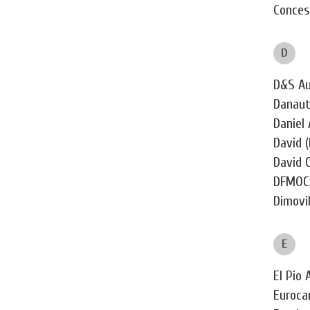
Concesi
D
D&S Au
Danaut
Daniel
David (
David 
DFMOCA
Dimovil
E
El Pio
Euroca