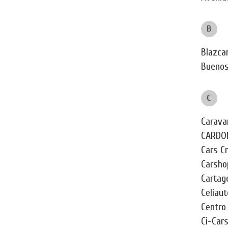
B
Blazcar
Buenos
C
Carava
CARDON
Cars Cr
Carsho
Cartag
Celiaut
Centro 
Ci-Car