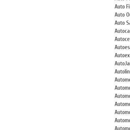
Auto F
Auto O
Auto S
Autocas
Autoce
Autoes
Autoex
AutoJa
Autolin
Autome
Automo
Automo
Automo
Automo
Automo
Automo