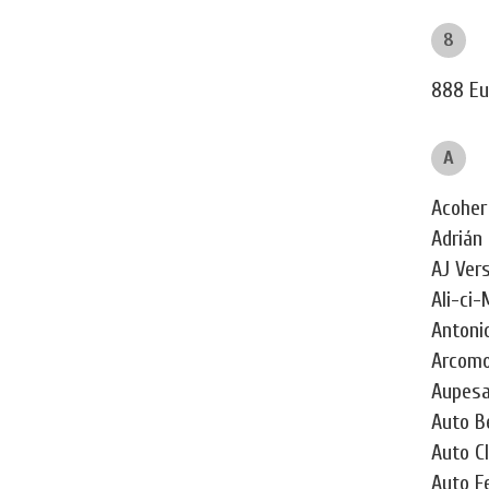
8
888 Eu
A
Acoher
Adrián
AJ Vers
Ali-ci-
Antonio
Arcomo
Aupesa
Auto Be
Auto C
Auto F