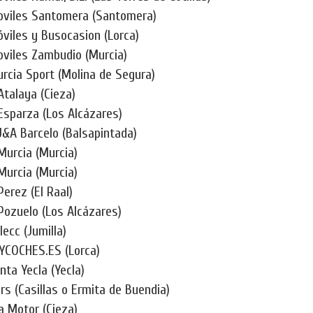
viles Santomera (Santomera)
viles y Busocasion (Lorca)
viles Zambudio (Murcia)
rcia Sport (Molina de Segura)
Atalaya (Cieza)
Esparza (Los Alcázares)
J&A Barcelo (Balsapintada)
Murcia (Murcia)
Murcia (Murcia)
erez (El Raal)
Pozuelo (Los Alcázares)
ecc (Jumilla)
COCHES.ES (Lorca)
ta Yecla (Yecla)
s (Casillas o Ermita de Buendia)
a Motor (Cieza)