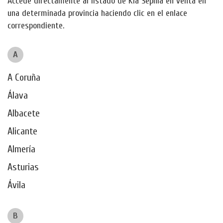
Accede directamente al listado de Kia Sephia en venta en
una determinada provincia haciendo clic en el enlace
correspondiente.
A
A Coruña
Álava
Albacete
Alicante
Almería
Asturias
Ávila
B