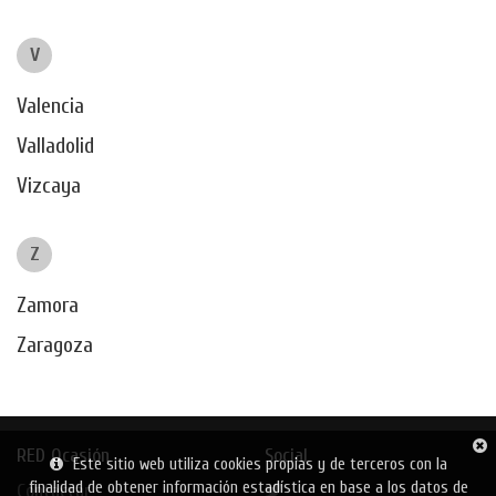
V
Valencia
Valladolid
Vizcaya
Z
Zamora
Zaragoza
RED Ocasión
Social
Este sitio web utiliza cookies propias y de terceros con la
finalidad de obtener información estadística en base a los datos de
Contactar