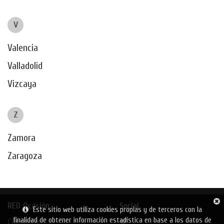
V
Valencia
Valladolid
Vizcaya
Z
Zamora
Zaragoza
RED Ocasión
Social
Este sitio web utiliza cookies propias y de terceros con la
finalidad de obtener información estadística en base a los datos de
Contactar