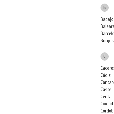
B
Badajo
Balear
Barcel
Burgos
C
Cácere
Cádiz
Cantab
Castel
Ceuta
Ciudad
Córdob