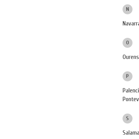
N
Navarr
O
Ourens
P
Palenc
Pontev
S
Salam