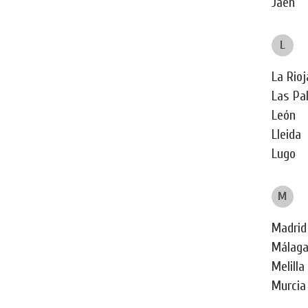
Jaén
L
La Rioj
Las Pa
León
Lleida
Lugo
M
Madrid
Málag
Melilla
Murcia