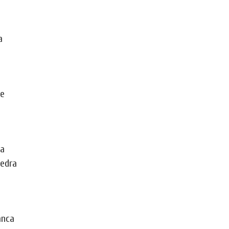
a
e
ia
edra
anca