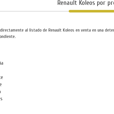
Renault Koleos por pr
directamente al listado de Renault Koleos en venta en una determ
ondiente.
ña
te
e
a
as