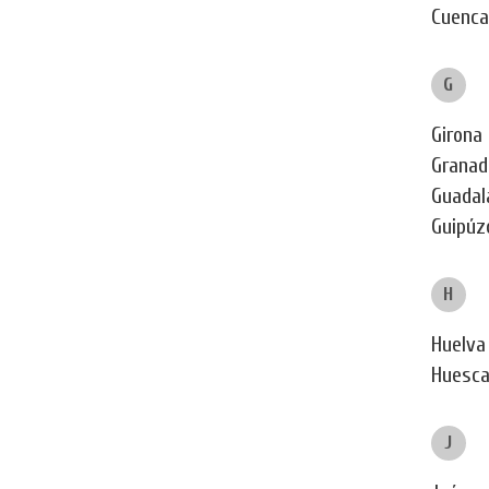
Cuenca
G
Girona
Granad
Guadal
Guipúz
H
Huelva
Huesc
J