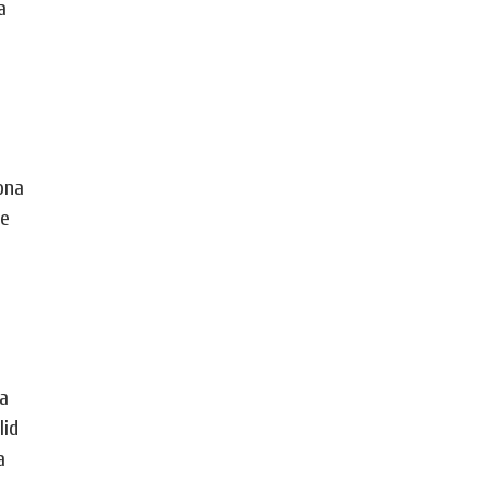
a
ona
fe
a
lid
a