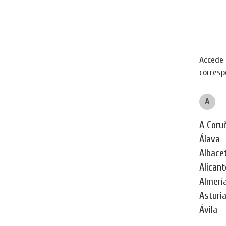
Accede 
corresp
A
A Coru
Álava
Albace
Alicant
Almerí
Asturi
Ávila