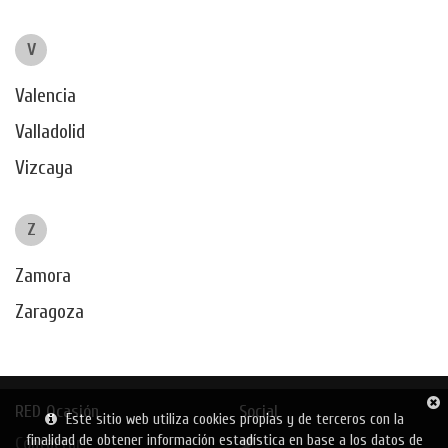
V
Valencia
Valladolid
Vizcaya
Z
Zamora
Zaragoza
RED Ocasión
Social
Este sitio web utiliza cookies propias y de terceros con la
finalidad de obtener información estadística en base a los datos de
Contactar